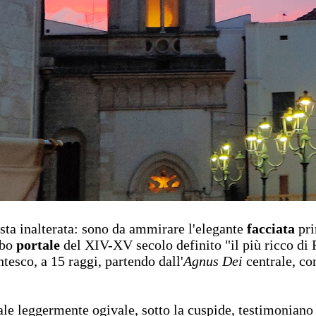
asta inalterata: sono da ammirare l'elegante
facciata
pri
rbo
portale
del XIV-XV secolo definito "il più ricco di P
tesco, a 15 raggi, partendo dall'
Agnus Dei
centrale, con
ale leggermente ogivale, sotto la cuspide, testimonian