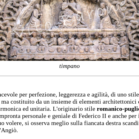
timpano
cevole per perfezione, leggerezza e agilità, di uno stil
 ma costituito da un insieme di elementi architettonici 
armonica ed unitaria. L'originario stile
romanico-pugli
mpronta personale e geniale di Federico II e anche per il
o volere, si osserva meglio sulla fiancata destra scandit
d'Angiò.