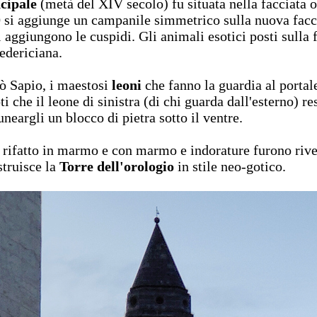
cipale
(metà del XIV secolo) fu situata nella facciata 
0
si aggiunge un campanile simmetrico sulla nuova facc
 aggiungono le cuspidi. Gli animali esotici posti sulla 
federiciana.
ò Sapio, i maestosi
leoni
che fanno la guardia al portal
oti che il leone di sinistra (di chi guarda dall'esterno) 
neargli un blocco di pietra sotto il ventre.
 rifatto in marmo e con marmo e indorature furono rivest
struisce la
Torre dell'orologio
in stile neo-gotico.