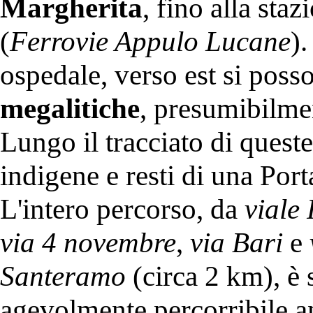
Margherita
, fino alla sta
(
Ferrovie Appulo Lucane
)
ospedale, verso est si poss
megalitiche
, presumibilmen
Lungo il tracciato di quest
indigene e resti di una Por
L'intero percorso, da
viale
via 4 novembre
,
via Bari
e
Santeramo
(circa 2 km), è 
agevolmente percorribile a