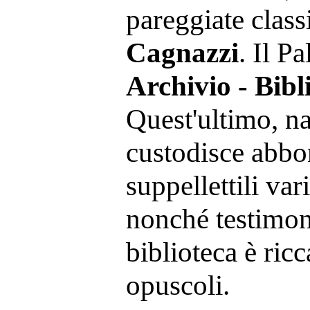
pareggiate class
Cagnazzi
. Il P
Archivio - Bibl
Quest'ultimo, n
custodisce abbo
suppellettili var
nonché testimoni
biblioteca è ric
opuscoli.