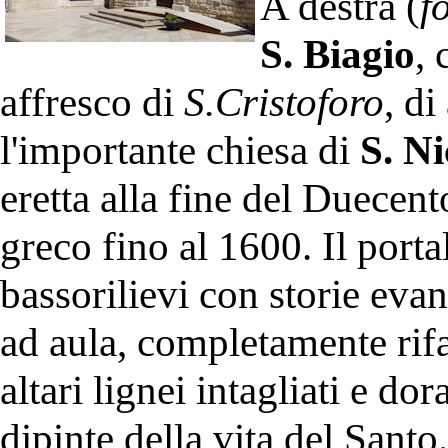
A destra (
f
S. Biagio
, 
affresco di
S.Cristoforo
, di
l'importante chiesa di
S. Ni
eretta alla fine del Duecento
greco fino al 1600. Il port
bassorilievi con storie evan
ad aula, completamente rifat
altari lignei intagliati e dor
dipinte della vita del Santo.