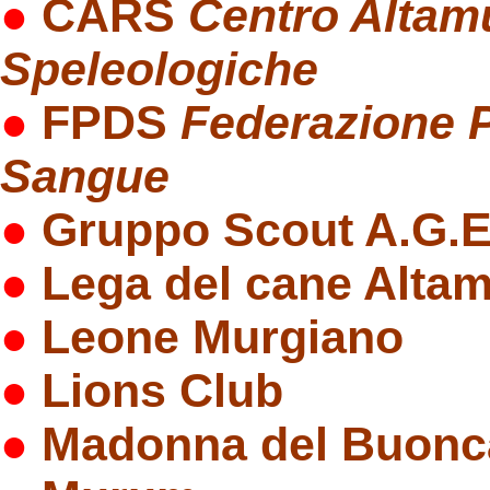
●
CARS
Centro Altam
Speleologiche
●
FPDS
Federazione P
Sangue
●
Gruppo Scout A.G.E 
●
Lega del cane Alta
●
Leone Murgiano
●
Lions Club
●
Madonna del Buon