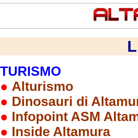
L
TURISMO
●
Alturismo
●
Dinosauri di Altamu
●
Infopoint ASM Alta
●
Inside Altamura