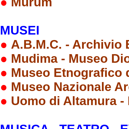
●
Murum
MUSEI
●
A.B.M.C. - Archivio
●
Mudima - Museo Di
●
Museo Etnografico d
●
Museo Nazionale Ar
●
Uomo di Altamura -
MUSICA - TEATRO - 