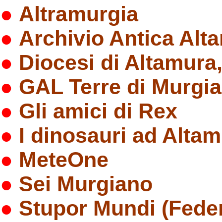
●
Altramurgia
●
Archivio Antica Alt
●
Diocesi di Altamura
●
GAL Terre di Murgia
●
Gli amici di Rex
●
I dinosauri ad Alta
●
MeteOne
●
Sei Murgiano
●
Stupor Mundi (Federi