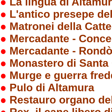
●
La lingua di Altamu
●
L'antico presepe del
●
Matronei della Catte
●
Mercadante - Concer
●
Mercadante - Rond
●
Monastero di Santa
●
Murge e guerra fre
●
Pulo di Altamura
●
Restauro organo del
●
Rex, il cane libero 