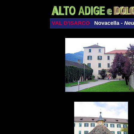
VAL D'ISARCO
Novacella -
Neus