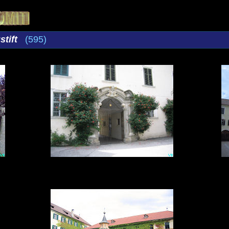
tift
(595)