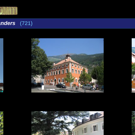
anders
(721)