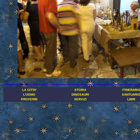
LA CITTA'
STORIA
ITINERARI
L'UOMO
DINOSAURI
SANTUARI
PROVERBI
SERVIZI
LIBRI