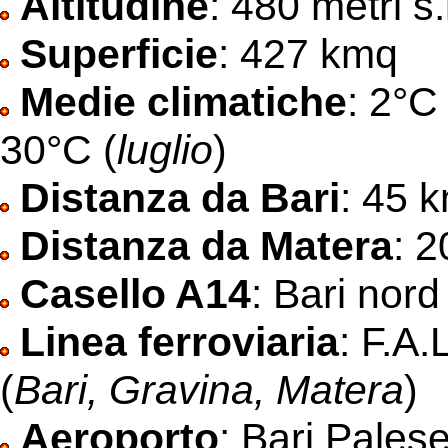
Altitudine
: 480 metri s.
Superficie
: 427 kmq
Medie climatiche
: 2°C
30°C (
luglio
)
Distanza da Bari
: 45 
Distanza da Matera
: 
Casello A14
: Bari nord
Linea ferroviaria
: F.A.
(
Bari, Gravina, Matera
)
Aeroporto
: Bari Pales