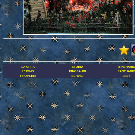
LA CITTA'
STORIA
ITINERARI
L'UOMO
DINOSAURI
SANTUARI
PROVERBI
SERVIZI
LIBRI