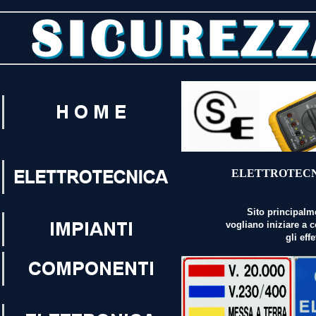
ELETTROTECNI
Sito principalm
vogliano iniziare a 
gli eff