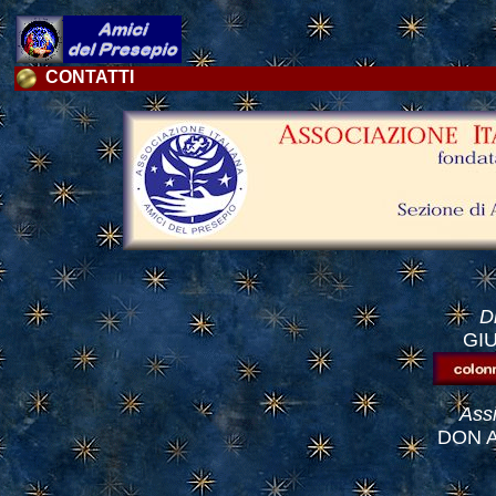
CONTATTI
D
GI
Assi
DON 