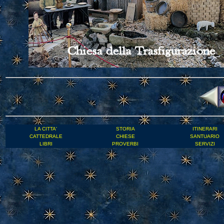
LA CITTA'
STORIA
ITINERARI
CATTEDRALE
CHIESE
SANTUARIO
LIBRI
PROVERBI
SERVIZI